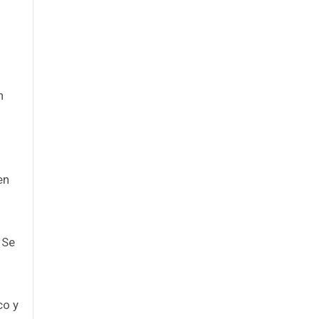
n
en
 Se
co y