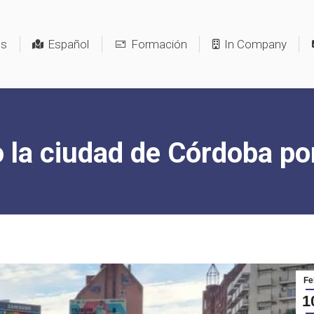
os
Español
Formación
In Company
la ciudad de Córdoba por
You are here:
Fe
1