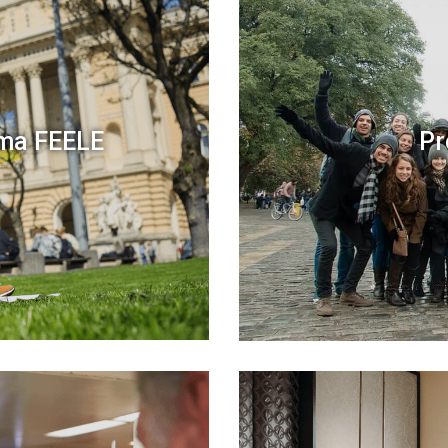
ama FEELE
Pr