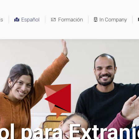
os
Español
Formación
In Company
l para Extran