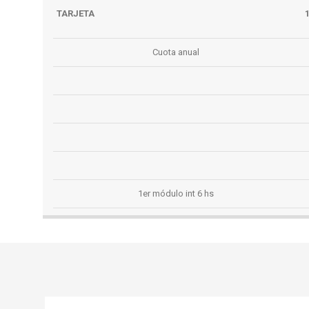
TARJETA
Cuota anual
Cuota Intensivo 5 hs
Cuota Intensivo 6 hs
1er módulo anual
1er módulo int 5 hs
1er módulo int 6 hs