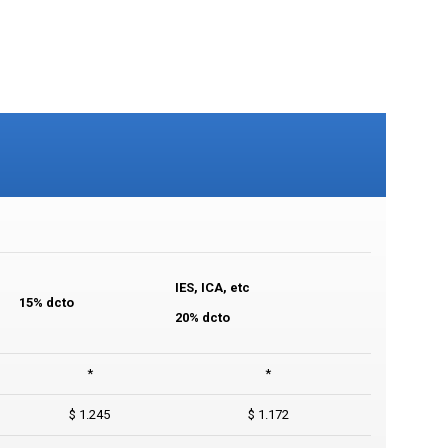
IES, ICA, etc
15% dcto
20% dcto
*
*
$ 1.245
$ 1.172