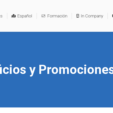
os
Español
Formación
In Company
icios y Promocione