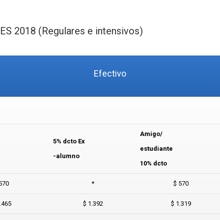
2018 (Regulares e intensivos)
Efectivo
Amigo/
5% dcto Ex
estudiante
-alumno
10% dcto
570
*
$ 570
.465
$ 1.392
$ 1.319