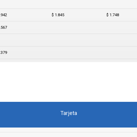
.942
$ 1.845
$ 1.748
.567
.379
Tarjeta