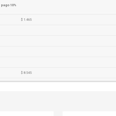
Hasta 3 pagos
1 pago 10%
5%
$ 1.465
$ 6.446
$ 6.153 $
$ 8.545