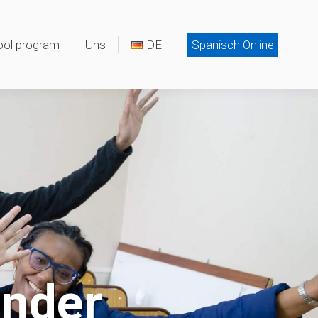
ool program
Uns
DE
Spanisch Online
änder