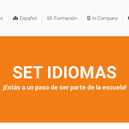
os
Español
Formación
In Company
SET IDIOMAS
¡Estás a un paso de ser parte de la escuela!